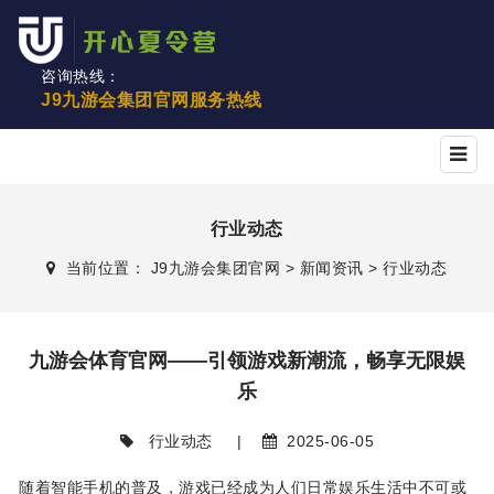
咨询热线：
J9九游会集团官网服务热线
行业动态
当前位置：
J9九游会集团官网
>
新闻资讯
>
行业动态
九游会体育官网——引领游戏新潮流，畅享无限娱
乐
行业动态
|
2025-06-05
随着智能手机的普及，游戏已经成为人们日常娱乐生活中不可或