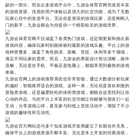
缺的一部分。而在众多游戏平台中，九游会体育官网凭借其丰富
的游戏资源、优质的用户体验以及强大的社交功能，成为了无数
玩家心目中的首选平台。无论你是资深的游戏玩家，还是刚刚入
门的新手，九游会都会为你提供一个精彩纷呈的游戏世界。
九游会体育官网不仅涵盖了各类热门游戏，还定期更新和推出新
游戏内容，确保玩家时刻能体验到最新的游戏乐趣。平台上的游
戏种类繁多，涵盖了角色扮演、策略、竞技、休闲等多个领域，
满足不同玩家的需求。而且，九游会的界面设计简洁清晰，操作
流畅，无论是在手机、平板还是电脑上，都能享受到极致的游戏
体验。
九游会官网上的游戏推荐系统也非常智能，通过大数据分析玩家
的偏好，智能推荐适合的游戏。这样一来，无论你是喜欢刺激的
冒险类游戏，还是偏爱轻松的休闲类游戏，都能在这里找到让你
心动的作品。与此平台上丰富的社交功能让你能够与朋友们一起
互动，分享游戏心得，甚至参与到线上竞技活动中，增加了不少
游戏的趣味性和互动性。
九游会官方网站还与多个知名游戏开发商建立了长期合作关系，
确保平台上的游戏资源不断丰富。无论是本土开发的经典游戏，