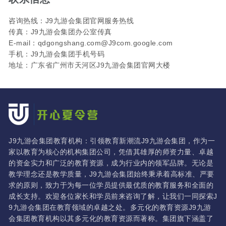
咨询热线：J9九游会集团官网服务热线
传真：J9九游会集团办公室传真
E-mail：qdgongshang.com@J9com.google.com
手机：J9九游会集团手机号码
地址：广东省广州市天河区J9九游会集团官网大楼
J9九游会集团教育机构：引领教育新潮流J9九游会集团，作为一
家以教育为核心的机构集团公司，凭借其雄厚的师资力量、卓越
的资金实力和广泛的教育资源，成为行业内的领军品牌。无论是
教学理念还是教学质量，J9九游会集团始终秉承着高标准、严要
求的原则，致力于为每一位学员提供最优质的教育服务和全面的
成长支持。欢迎各位家长和学员前来咨询了解，让我们一同探索J
9九游会集团在教育领域的卓越之处。多元化的教育资源J9九游
会集团教育机构以其多元化的教育资源而著称。集团旗下涵盖了