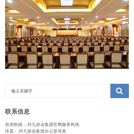
联系信息
咨询热线：J9九游会集团官网服务热线
传真：J9九游会集团办公室传真