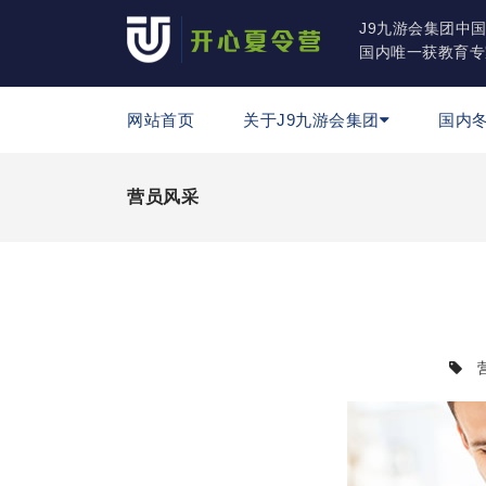
J9九游会集团中
国内唯一获教育专
网站首页
关于J9九游会集团
国内
营员风采